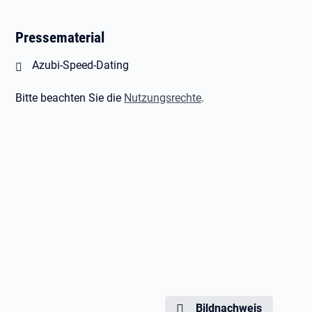
Pressematerial
Öffnet in neuem Tab
Azubi-Speed-Dating
Bitte beachten Sie die
Nutzungsrechte
.
Bildnachweis