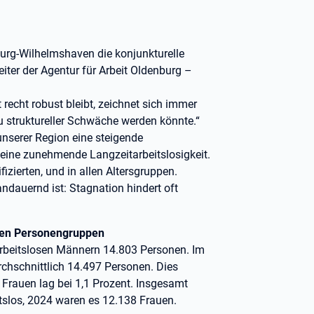
burg-Wilhelmshaven die konjunkturelle
iter der Agentur für Arbeit Oldenburg –
 recht robust bleibt, zeichnet sich immer
u struktureller Schwäche werden könnte.“
unserer Region eine steigende
d eine zunehmende Langzeitarbeitslosigkeit.
izierten, und in allen Altersgruppen.
andauernd ist: Stagnation hindert oft
ichen Personengruppen
arbeitslosen Männern 14.803 Personen. Im
rchschnittlich 14.497 Personen. Dies
 Frauen lag bei 1,1 Prozent. Insgesamt
tslos, 2024 waren es 12.138 Frauen.