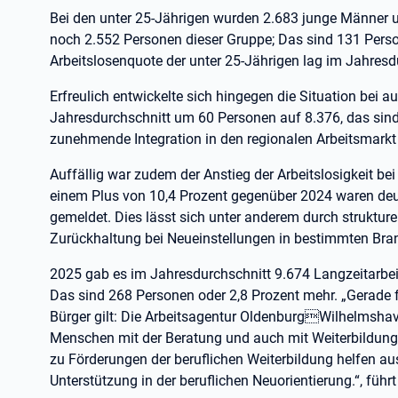
Bei den unter 25-Jährigen wurden 2.683 junge Männer u
noch 2.552 Personen dieser Gruppe; Das sind 131 Perso
Arbeitslosenquote der unter 25-Jährigen lag im Jahresdu
Erfreulich entwickelte sich hingegen die Situation bei a
Jahresdurchschnitt um 60 Personen auf 8.376, das sind 
zunehmende Integration in den regionalen Arbeitsmarkt 
Auffällig war zudem der Anstieg der Arbeitslosigkeit b
einem Plus von 10,4 Prozent gegenüber 2024 waren deut
gemeldet. Dies lässt sich unter anderem durch struktur
Zurückhaltung bei Neueinstellungen in bestimmten Bran
2025 gab es im Jahresdurchschnitt 9.674 Langzeitarbe
Das sind 268 Personen oder 2,8 Prozent mehr. „Gerade f
Bürger gilt: Die Arbeitsagentur OldenburgWilhelmshav
Menschen mit der Beratung und auch mit Weiterbildungs
zu Förderungen der beruflichen Weiterbildung helfen aus
Unterstützung in der beruflichen Neuorientierung.“, führt