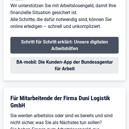
Wir unterstützen Sie mit Arbeitslosengeld, damit Ihre
finanzielle Situation gesichert ist.
Alle Schritte, die dafür notwendig sind, können Sie
online erledigen – schnell und unkompliziert.
Öffnet in neuem Tab
Schritt für Schritt erklärt: Unsere digitalen
Arbeitshilfen
Öffnet in neuem Tab
BA-mobil: Die Kunden-App der Bundesagentur
für Arbeit
Für Mitarbeitende der Firma Duni Logistik
GmbH
Sie werden arbeitslos oder sind es bereits und sind
nicht sicher, was Sie als Nächstes tun sollen?