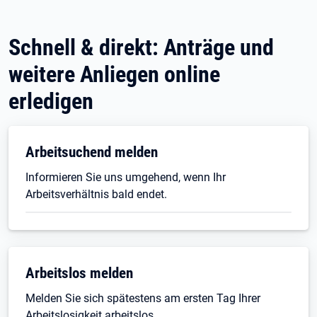
Schnell & direkt: Anträge und
weitere Anliegen online
erledigen
Öffnet in neuem Tab
Arbeitsuchend melden
Informieren Sie uns umgehend, wenn Ihr
Arbeitsverhältnis bald endet.
Öffnet in neuem Tab
Arbeitslos melden
Melden Sie sich spätestens am ersten Tag Ihrer
Arbeitslosigkeit arbeitslos.