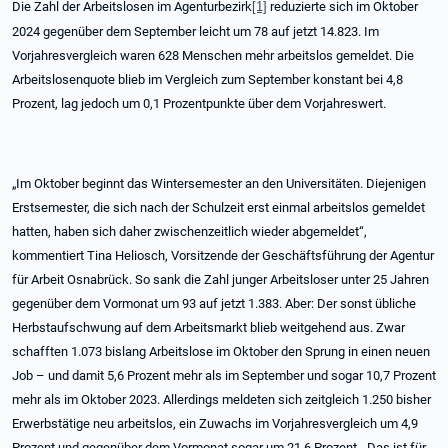
Die Zahl der Arbeitslosen im Agenturbezirk
[1]
reduzierte sich im Oktober
2024 gegenüber dem September leicht um 78 auf jetzt 14.823. Im
Vorjahresvergleich waren 628 Menschen mehr arbeitslos gemeldet. Die
Arbeitslosenquote blieb im Vergleich zum September konstant bei 4,8
Prozent, lag jedoch um 0,1 Prozentpunkte über dem Vorjahreswert.
„Im Oktober beginnt das Wintersemester an den Universitäten. Diejenigen
Erstsemester, die sich nach der Schulzeit erst einmal arbeitslos gemeldet
hatten, haben sich daher zwischenzeitlich wieder abgemeldet“,
kommentiert Tina Heliosch, Vorsitzende der Geschäftsführung der Agentur
für Arbeit Osnabrück. So sank die Zahl junger Arbeitsloser unter 25 Jahren
gegenüber dem Vormonat um 93 auf jetzt 1.383. Aber: Der sonst übliche
Herbstaufschwung auf dem Arbeitsmarkt blieb weitgehend aus. Zwar
schafften 1.073 bislang Arbeitslose im Oktober den Sprung in einen neuen
Job – und damit 5,6 Prozent mehr als im September und sogar 10,7 Prozent
mehr als im Oktober 2023. Allerdings meldeten sich zeitgleich 1.250 bisher
Erwerbstätige neu arbeitslos, ein Zuwachs im Vorjahresvergleich um 4,9
Prozent und gegenüber dem Vormonat sogar um 21,6 Prozent. „Das ist für