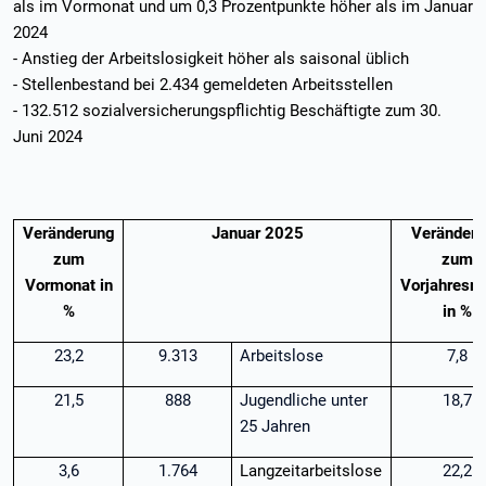
als im Vormonat und um 0,3 Prozentpunkte höher als im Januar
2024
- Anstieg der Arbeitslosigkeit höher als saisonal üblich
- Stellenbestand bei 2.434 gemeldeten Arbeitsstellen
- 132.512 sozialversicherungspflichtig Beschäftigte zum 30.
Juni 2024
Veränderung
Januar 2025
Veränder
zum
zum
Vormonat in
Vorjahresm
%
in %
23,2
9.313
Arbeitslose
7,8
21,5
888
Jugendliche unter
18,7
25 Jahren
3,6
1.764
Langzeitarbeitslose
22,2