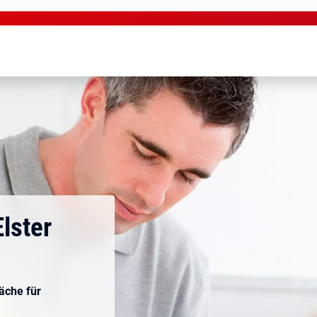
lster
äche für