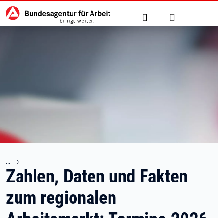
Hauptnavigation
zu den Hauptinhalten springen
Suche
Anmelden
Zahlen, Daten und Fakten
zum regionalen