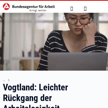
Hauptnavigation
zu den Hauptinhalten springen
Suche
Anmelden
Vogtland: Leichter
Rückgang der