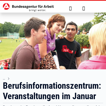
Hauptnavigation
zu den Hauptinhalten springen
Suche
Anmelden
Berufsinformationszentrum:
Veranstaltungen im Januar