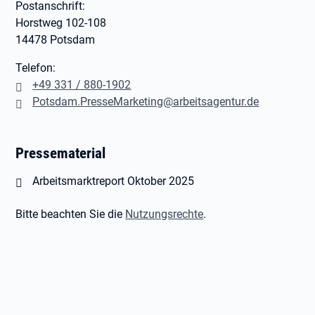
Postanschrift:
Horstweg 102-108
14478 Potsdam
Telefon:
+49 331 / 880-1902
Potsdam.PresseMarketing@arbeitsagentur.de
Pressematerial
Öffnet in neuem Tab
Arbeitsmarktreport Oktober 2025
Bitte beachten Sie die
Nutzungsrechte
.