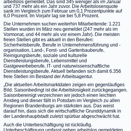
arbeitslos gemeldet. Das sind 345 weniger als im Januar
und 737 mehr als ein Jahr zuvor. Die Arbeitslosenquote
sank im Vergleich zum Februar um 0,1 Prozentpunkte auf
6,0 Prozent. Im Vorjahr lag sie bei 5,8 Prozent.
Die Unternehmen suchen weiterhin Mitarbeitende: 1.221
Stellen wurden im März neu gemeldet (247 mehr als im
Vormonat, und 44 mehr als vor einem Jahr). Die meisten
freien Stellen gibt es aktuell in den Berufen:
Sicherheitsberufe, Berufe in Unternehmensführung und -
organisation, Land-, Forst- und Gartenbauberufe,
Reinigungsberufe, soziale und kulturelle
Dienstleistungsberufe, Lebensmittel und
Gastgewerbeberufe, IT- und naturwissenschaftliche
Dienstleistungsberufe. Aktuell befanden sich damit 6.356
freie Stellen im Bestand der Arbeitsagentur.
­­„Die aktuellen Arbeitsmarktdaten zeigen ein gegenläufiges
Bild. Saisonbedingt ist die Arbeitslosigkeit zurückgegangen.
Saisonbereinigt verzeichnen wir jedoch einen leichten
Anstieg und dieser fällt in Potsdam im Vergleich zu allen
Regionen Brandenburgs am stärksten aus. Das weist
darauf hin, dass sich die wirtschaftliche Grunddynamik in
der Landeshauptstadt zuletzt spürbar abgeschwächt hat.
Auch die Unterbeschäftigung ist rückläufig.
Unterbeschäftigung umfasst neben arbeitslos gemeldeten