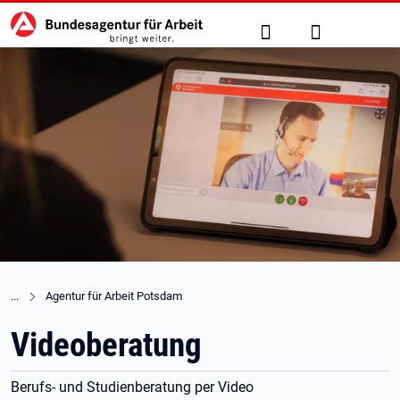
Hauptnavigation
zu den Hauptinhalten springen
Suche
Anmelden
Agentur für Arbeit Potsdam
Videoberatung
Berufs- und Studienberatung per Video