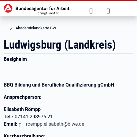
Hauptnavigation
zu den Hauptinhalten springen
Suche
Anmelden
Akademielandkarte BW
Ludwigsburg (Landkreis)
Besigheim
BBQ Bildung und Berufliche Qualifizierung gGmbH
Ansprechperson:
Elisabeth Römpp
Tel.:
07141 298976-21
Email:
roempp.elisabeth@biwe.de
Kurzbeschreibung: