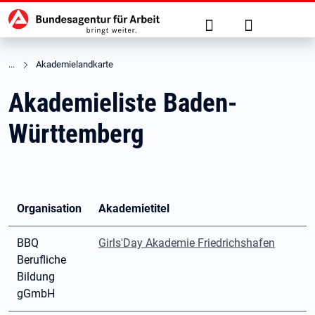
Hauptnavigation
zu den Hauptinhalten springen
Suche
Anmelden
Akademielandkarte
Akademieliste Baden-
Württemberg
Organisation
Akademietitel
BBQ
Girls'Day Akademie Friedrichshafen
Berufliche
Bildung
gGmbH