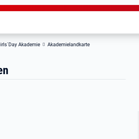
irls´Day Akademie
Akademielandkarte
en