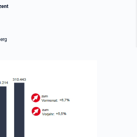
zent
berg