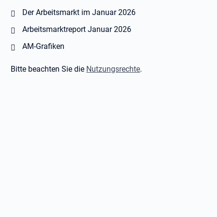
Öffnet in neuem Tab
Der Arbeitsmarkt im Januar 2026
Öffnet in neuem Tab
Arbeitsmarktreport Januar 2026
Öffnet in neuem Tab
AM-Grafiken
Bitte beachten Sie die
Nutzungsrechte
.