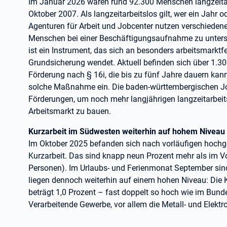
Im Januar 2026 waren rund 92.300 Menschen langzeitarb
Oktober 2007. Als langzeitarbeitslos gilt, wer ein Jahr o
Agenturen für Arbeit und Jobcenter nutzen verschiedene
Menschen bei einer Beschäftigungsaufnahme zu unterst
ist ein Instrument, das sich an besonders arbeitsmarktf
Grundsicherung wendet. Aktuell befinden sich über 1.30
Förderung nach § 16i, die bis zu fünf Jahre dauern kan
solche Maßnahme ein. Die baden-württembergischen Jo
Förderungen, um noch mehr langjährigen langzeitarbei
Arbeitsmarkt zu bauen.
Kurzarbeit im Südwesten weiterhin auf hohem Niveau
Im Oktober 2025 befanden sich nach vorläufigen hochg
Kurzarbeit. Das sind knapp neun Prozent mehr als im 
Personen). Im Urlaubs- und Ferienmonat September sind 
liegen dennoch weiterhin auf einem hohen Niveau: Die 
beträgt 1,0 Prozent – fast doppelt so hoch wie im Bund
Verarbeitende Gewerbe, vor allem die Metall- und Elektro