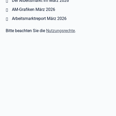
Öffnet in neuem Tab
Der Arbeitsmarkt im März 2026
Öffnet in neuem Tab
AM-Grafiken März 2026
Öffnet in neuem Tab
Arbeitsmarktreport März 2026
Bitte beachten Sie die
Nutzungsrechte
.