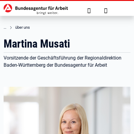
Hauptnavigation
zu den Hauptinhalten springen
Suche
Anmelden
über uns
Martina Musati
Vorsitzende der Geschäftsführung der Regionaldirektion
Baden-Württemberg der Bundesagentur für Arbeit