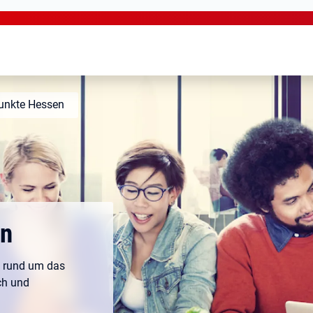
unkte Hessen
en
en rund um das
ch und