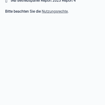
Öffnet in neuem Tab
IAB Betriebspanel Report 2023 Report 4
Bitte beachten Sie die
Nutzungsrechte
.