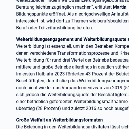
weiterzubilden, indem wir Qualifizierungsangebote ausba
Beratung leichter zugänglich machen“, erläutert
Martin
.
Bildungspunkte eröffnet. Als niedrigschwellige Anlaufste
interessiert ist, wird dort zu Themen wie berufsbegleiten
Beruf oder Teilzeitausbildung beraten.
Weiterbildungsengagement und Weiterbildungsquote 
Weiterbildung ist essenziell, um in den Betrieben Kom
denen verschiedene Transformationsprozesse und Krise
Weiterbildung für rund drei Viertel der Betriebe bedeuts
mittlere und große Betriebe allerdings in deutlich stärk
Im ersten Halbjahr 2023 förderten 43 Prozent der Betr
Beschäftigten; damit stieg das Weiterbildungsengageme
noch nicht wieder das Vorpandemieniveau von 2019 (51 P
sich jedoch die Weiterbildungsquote der Beschäftigten
einer betrieblich geförderten Weiterbildungsmaßnahme te
überstieg (28 Prozent) und zuletzt 2016 so hoch ausgef
Große Vielfalt an Weiterbildungsformaten
Die Belebung in den Weiterbildungsaktivitäten lässt si