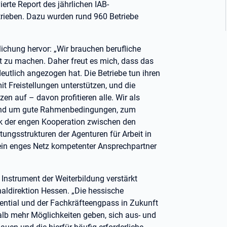
erte Report des jährlichen IAB-
rieben. Dazu wurden rund 960 Betriebe
ichung hervor: „Wir brauchen berufliche
t zu machen. Daher freut es mich, dass das
utlich angezogen hat. Die Betriebe tun ihren
mit Freistellungen unterstützen, und die
n auf – davon profitieren alle. Wir als
nd um gute Rahmenbedingungen, zum
k der engen Kooperation zwischen den
ungsstrukturen der Agenturen für Arbeit in
in enges Netz kompetenter Ansprechpartner
 Instrument der Weiterbildung verstärkt
onaldirektion Hessen. „Die hessische
ntial und der Fachkräfteengpass in Zukunft
lb mehr Möglichkeiten geben, sich aus- und