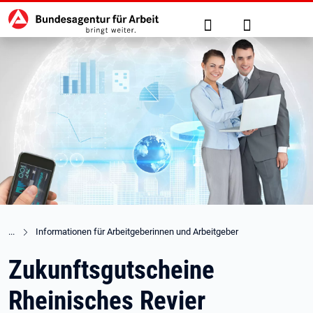
Hauptnavigation
zu den Hauptinhalten springen
Suche
Anmelden
Informationen für Arbeitgeberinnen und Arbeitgeber
Zukunftsgutscheine
Rheinisches Revier