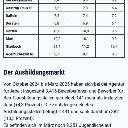
Recklinghausen
8,4
8,4
8,2
Castrop-Rauxel
7,2
7,3
6,4
Datteln
7,4
7,4
7,2
Dorsten
6,8
6,9
6,4
Herten
10,0
10,0
9,6
Marl
10,2
10,1
9,9
Gladbeck
11,4
11,2
10,7
Agenturbezirk RE
8,7
8,7
8,3
Der Ausbildungsmarkt
Von Oktober 2024 bis März 2025 haben sich bei der Agentur
für Arbeit insgesamt 3.416 Bewerberinnen und Bewerber für
Berufsausbildungsstellen gemeldet, 141 mehr als im letzten
Jahr (+4,3 Prozent). Die Zahl der gemeldeten
Ausbildungsstellen beträgt 2.441 und sank damit um 382
(-13,5 Prozent).
Es befinden sich im März noch 2.251 Jugendliche auf