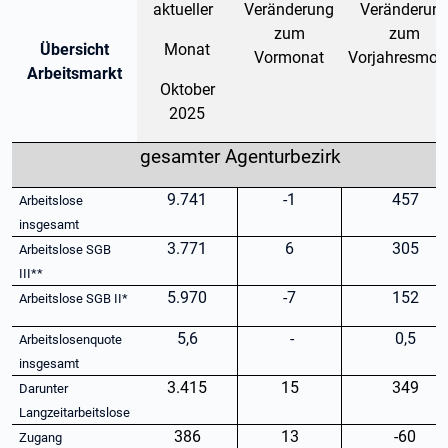
aktueller
Veränderung
Veränderun
zum
zum
Übersicht
Monat
Vormonat
Vorjahresmon
Arbeitsmarkt
Oktober
2025
gesamter Agenturbezirk
9.741
-1
457
Arbeitslose
insgesamt
3.771
6
305
Arbeitslose SGB
III**
5.970
-7
152
Arbeitslose SGB II*
5,6
-
0,5
Arbeitslosenquote
insgesamt
3.415
15
349
Darunter
Langzeitarbeitslose
386
13
-60
Zugang