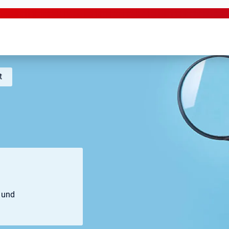
t
e und