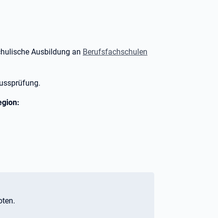
 schulische Ausbildung an
Berufsfachschulen
lussprüfung.
egion:
oten.