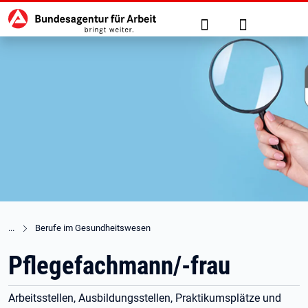
Hauptnavigation
zu den Hauptinhalten springen
Suche
Anmelden
Berufe im Gesundheitswesen
Pflegefachmann/-frau
Arbeitsstellen, Ausbildungsstellen, Praktikumsplätze und