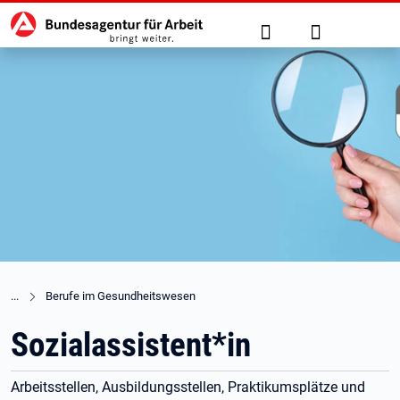
Hauptnavigation
zu den Hauptinhalten springen
Suche
Anmelden
Berufe im Gesundheitswesen
Sozialassistent*in
Arbeitsstellen, Ausbildungsstellen, Praktikumsplätze und