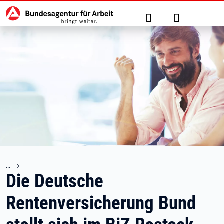
Hauptnavigation
zu den Hauptinhalten springen
Suche
Anmelden
Die Deutsche
Rentenversicherung Bund