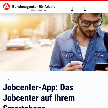
Hauptnavigation
zu den Hauptinhalten springen
Suche
Anmelden
Jobcenter-App: Das
Jobcenter auf Ihrem