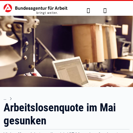
Hauptnavigation
zu den Hauptinhalten springen
Suche
Anmelden
Arbeitslosenquote im Mai
gesunken