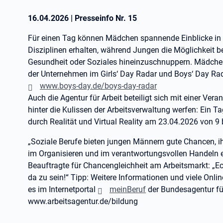
16.04.2026
|
Presseinfo Nr.
15
Für einen Tag können Mädchen spannende Einblicke in B
Disziplinen erhalten, während Jungen die Möglichkeit 
Gesundheit oder Soziales hineinzuschnuppern. Mädche
der Unternehmen im Girls‘ Day Radar und Boys‘ Day Ra
www.boys-day.de/boys-day-radar
Auch die Agentur für Arbeit beteiligt sich mit einer Ver
hinter die Kulissen der Arbeitsverwaltung werfen: Ein Tag
durch Realität und Virtual Reality am 23.04.2026 von 9 
„Soziale Berufe bieten jungen Männern gute Chancen, 
im Organisieren und im verantwortungsvollen Handeln ein
Beauftragte für Chancengleichheit am Arbeitsmarkt: „Ech
da zu sein!“ Tipp: Weitere Informationen und viele Onl
es im Internetportal
meinBeruf
der Bundesagentur für
www.arbeitsagentur.de/bildung