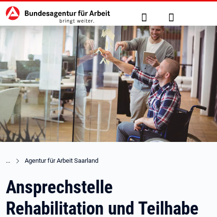
Hauptnavigation
zu den Hauptinhalten springen
Suche
Anmelden
Agentur für Arbeit Saarland
Ansprechstelle
Rehabilitation und Teilhabe