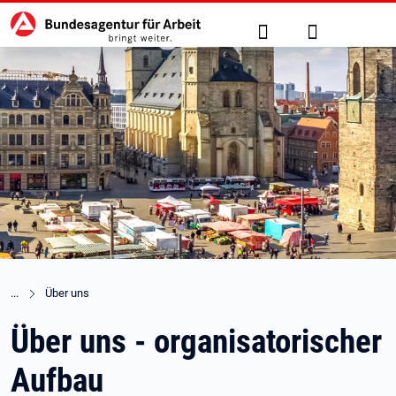
Hauptnavigation
zu den Hauptinhalten springen
Suche
Anmelden
Über uns
Über uns - organisatorischer
Aufbau