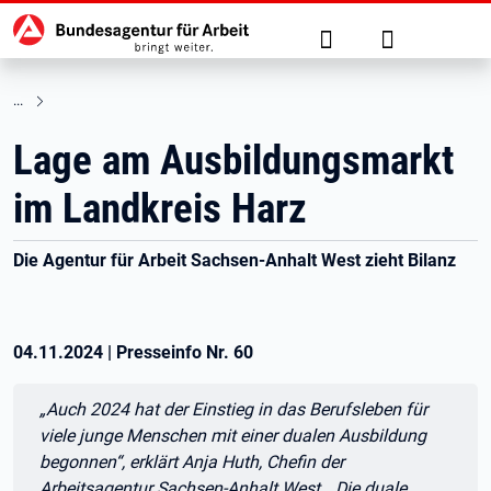
Hauptnavigation
zu den Hauptinhalten springen
Suche
Anmelden
Lage am Ausbildungsmarkt
im Landkreis Harz
Die Agentur für Arbeit Sachsen-Anhalt West zieht Bilanz
04.11.2024
|
Presseinfo Nr.
60
Zitat:
„Auch 2024 hat der Einstieg in das Berufsleben für
viele junge Menschen mit einer dualen Ausbildung
begonnen“, erklärt Anja Huth, Chefin der
Arbeitsagentur Sachsen-Anhalt West. „Die duale