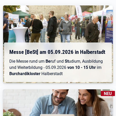
Messe [BeSt] am 05.09.2026 in Halberstadt
Die Messe rund um
Be
ruf und
St
udium, Ausbildung
und Weiterbildung - 05.09.2026
von 10 - 15 Uhr
im
Burchardikloster
Halberstadt
KENNZE
NEU