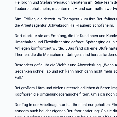
Heilbronn und Stefani Weirauch, Beraterin im Reha-Team de
Tauberbischofsheim, machten mit – und sammelten wertvo
Simi Frölich, die derzeit im Therapeutikum ihre Berufsfind
die Arbeitsagentur Schwäbisch Hall-Tauberbischofsheim.
Dort startete sie am Empfang, die für Kundinnen und Kunden
Umschalten und Flexibilität sind gefragt. Später ging es in
Anliegen konfrontiert wurde. „Das fand ich eine Stufe härter
Themen, die die Menschen mitbringen, sind herausfordernd
Besonders gefiel ihr die Vielfalt und Abwechslung: „Wenn A
Gedanken schnell ab und ich kann mich dann nicht mehr so 
Fall.“
Bei großem Lärm und vielen unterschiedlichen äußeren Impu
Kopfhörer, die Umgebungsgeräusche filtern, um sich noch 
Der Tag in der Arbeitsagentur hat ihr nicht nur geholfen, Ei
sondern auch bei der eigenen Berufsorientierung: Ob sie di