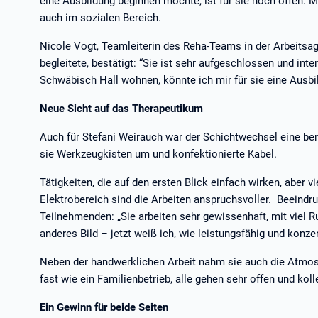
eine Ausbildung beginnen möchte, ist für sie noch offen.
auch im sozialen Bereich.
Nicole Vogt, Teamleiterin des Reha-Teams in der Arbeitsag
begleitete, bestätigt: “Sie ist sehr aufgeschlossen und int
Schwäbisch Hall wohnen, könnte ich mir für sie eine Ausbil
Neue Sicht auf das Therapeutikum
Auch für Stefani Weirauch war der Schichtwechsel eine be
sie Werkzeugkisten um und konfektionierte Kabel.
Tätigkeiten, die auf den ersten Blick einfach wirken, aber v
Elektrobereich sind die Arbeiten anspruchsvoller. Beeindr
Teilnehmenden: „Sie arbeiten sehr gewissenhaft, mit viel R
anderes Bild – jetzt weiß ich, wie leistungsfähig und konzent
Neben der handwerklichen Arbeit nahm sie auch die Atmos
fast wie ein Familienbetrieb, alle gehen sehr offen und kol
Ein Gewinn für beide Seiten