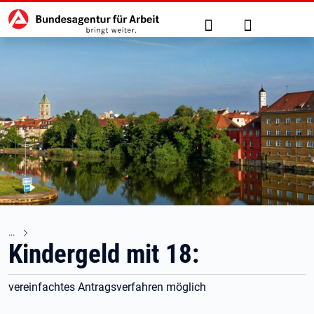
Hauptnavigation
zu den Hauptinhalten springen
Suche
Anmelden
Kindergeld mit 18:
vereinfachtes Antragsverfahren möglich