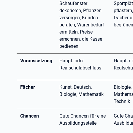
Schaufenster
Sportplä
dekorieren, Pflanzen
pflastern
versorgen, Kunden
Dächer u
beraten, Warenbedarf
begrüne
ermitteln, Preise
errechnen, die Kasse
bedienen
Voraussetzung
Haupt- oder
Haupt- o
Realschulabschluss
Realschu
Fächer
Kunst, Deutsch,
Biologie,
Biologie, Mathematik
Mathemat
Technik
Chancen
Gute Chancen für eine
Gute Cha
Ausbildungsstelle
Ausbildu