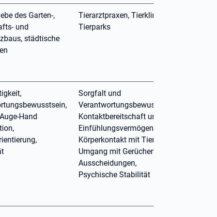
ebe des Garten-,
Tierarztpraxen, Tierkliniken,
fts- und
Tierparks
tzbaus, städtische
ien
igkeit,
Sorgfalt und
rtungsbewusstsein,
Verantwortungsbewusstsein,
, Auge-Hand
Kontaktbereitschaft und
tion,
Einfühlungsvermögen, Enger
ientierung,
Körperkontakt mit Tieren,
ät
Umgang mit Gerüchen und
Ausscheidungen,
Psychische Stabilität