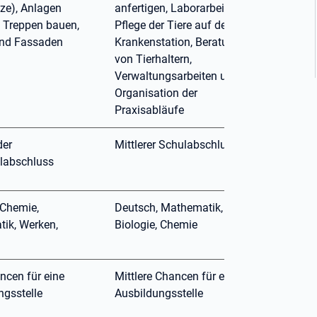
tze), Anlagen
anfertigen, Laborarbeiten,
, Treppen bauen,
Pflege der Tiere auf der
nd Fassaden
Krankenstation, Beratung
n
von Tierhaltern,
Verwaltungsarbeiten und
Organisation der
Praxisabläufe
der
Mittlerer Schulabschluss
labschluss
 Chemie,
Deutsch, Mathematik,
ik, Werken,
Biologie, Chemie
ncen für eine
Mittlere Chancen für eine
ngsstelle
Ausbildungsstelle