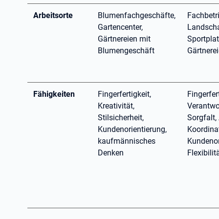
Arbeitsorte
Blumenfachgeschäfte,
Fachbetri
Gartencenter,
Landscha
Gärtnereien mit
Sportpla
Blumengeschäft
Gärtnere
Fähigkeiten
Fingerfertigkeit,
Fingerfert
Kreativität,
Verantwo
Stilsicherheit,
Sorgfalt
Kundenorientierung,
Koordina
kaufmännisches
Kundenor
Denken
Flexibilit