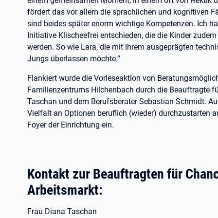
einem gemeinsamen Moment, in einem oft von Hektik u
fördert das vor allem die sprachlichen und kognitiven F
sind beides später enorm wichtige Kompetenzen. Ich ha
Initiative Klischeefrei entschieden, die die Kinder zudem
werden. So wie Lara, die mit ihrem ausgeprägten techni
Jungs überlassen möchte.“
Flankiert wurde die Vorleseaktion von Beratungsmöglic
Familienzentrums Hilchenbach durch die Beauftragte f
Taschan und dem Berufsberater Sebastian Schmidt. Au
Vielfalt an Optionen beruflich (wieder) durchzustarten 
Foyer der Einrichtung ein.
Kontakt zur Beauftragten für Chan
Arbeitsmarkt:
Frau Diana Taschan