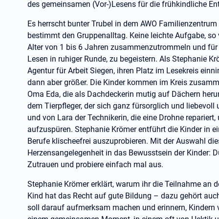
des gemeinsamen (Vor-)Lesens für die frühkindliche En
Es herrscht bunter Trubel in dem AWO Familienzentrum 
bestimmt den Gruppenalltag. Keine leichte Aufgabe, so v
Alter von 1 bis 6 Jahren zusammenzutrommeln und fü
Lesen in ruhiger Runde, zu begeistern. Als Stephanie K
Agentur für Arbeit Siegen, ihren Platz im Lesekreis einn
dann aber größer. Die Kinder kommen im Kreis zusamm
Oma Eda, die als Dachdeckerin mutig auf Dächern herum
dem Tierpfleger, der sich ganz fürsorglich und liebevoll
und von Lara der Technikerin, die eine Drohne repariert
aufzuspüren. Stephanie Krömer entführt die Kinder in 
Berufe klischeefrei auszuprobieren. Mit der Auswahl die
Herzensangelegenheit in das Bewusstsein der Kinder: D
Zutrauen und probiere einfach mal aus.
Stephanie Krömer erklärt, warum ihr die Teilnahme an d
Kind hat das Recht auf gute Bildung – dazu gehört auch
soll darauf aufmerksam machen und erinnern, Kindern 