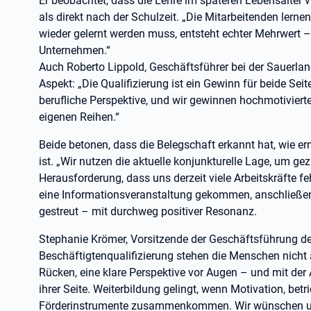
Er beobachtet, dass die Lehre im späteren Lebensalter
als direkt nach der Schulzeit. „Die Mitarbeitenden lern
wieder gelernt werden muss, entsteht echter Mehrwert –
Unternehmen.“
Auch Roberto Lippold, Geschäftsführer bei der Sauerlan
Aspekt: „Die Qualifizierung ist ein Gewinn für beide Sei
berufliche Perspektive, und wir gewinnen hochmotivierte,
eigenen Reihen.“
Beide betonen, dass die Belegschaft erkannt hat, wie 
ist. „Wir nutzen die aktuelle konjunkturelle Lage, um gezi
Herausforderung, dass uns derzeit viele Arbeitskräfte feh
eine Informationsveranstaltung gekommen, anschließen
gestreut – mit durchweg positiver Resonanz.
Stephanie Krömer, Vorsitzende der Geschäftsführung der
Beschäftigtenqualifizierung stehen die Menschen nicht 
Rücken, eine klare Perspektive vor Augen – und mit der A
ihrer Seite. Weiterbildung gelingt, wenn Motivation, be
Förderinstrumente zusammenkommen. Wir wünschen uns