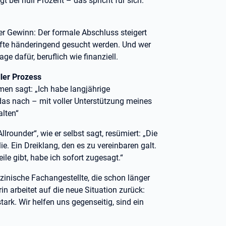
bei null Prozent – das spricht für sich.“
er Gewinn: Der formale Abschluss steigert
räfte händeringend gesucht werden. Und wer
 dafür, beruflich wie finanziell.
ller Prozess
hmen sagt: „Ich habe langjährige
 das nach – mit voller Unterstützung meines
alten“
llrounder“, wie er selbst sagt, resümiert: „Die
e. Ein Dreiklang, den es zu vereinbaren galt.
eile gibt, habe ich sofort zugesagt.“
izinische Fachangestellte, die schon länger
n arbeitet auf die neue Situation zurück:
ark. Wir helfen uns gegenseitig, sind ein