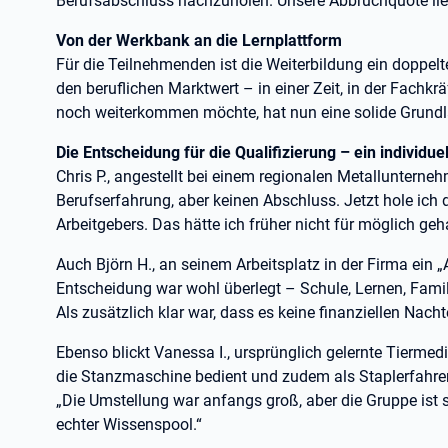
Berufsabschluss nachzuholen. Unsere Abbruchquote liegt 
Von der Werkbank an die Lernplattform
Für die Teilnehmenden ist die Weiterbildung ein doppelt
den beruflichen Marktwert – in einer Zeit, in der Fachk
noch weiterkommen möchte, hat nun eine solide Grundlage
Die Entscheidung für die Qualifizierung – ein individue
Chris P., angestellt bei einem regionalen Metallunterne
Berufserfahrung, aber keinen Abschluss. Jetzt hole ich
Arbeitgebers. Das hätte ich früher nicht für möglich geh
Auch Björn H., an seinem Arbeitsplatz in der Firma ein „A
Entscheidung war wohl überlegt – Schule, Lernen, Famili
Als zusätzlich klar war, dass es keine finanziellen Nacht
Ebenso blickt Vanessa I., ursprünglich gelernte Tiermed
die Stanzmaschine bedient und zudem als Staplerfahreri
„Die Umstellung war anfangs groß, aber die Gruppe ist st
echter Wissenspool.“