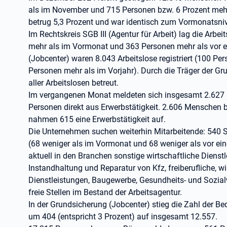
als im November und 715 Personen bzw. 6 Prozent mehr 
betrug 5,3 Prozent und war identisch zum Vormonatsnive
Im Rechtskreis SGB III (Agentur für Arbeit) lag die Arbe
mehr als im Vormonat und 363 Personen mehr als vor ei
(Jobcenter) waren 8.043 Arbeitslose registriert (100 P
Personen mehr als im Vorjahr). Durch die Träger der G
aller Arbeitslosen betreut.
Im vergangenen Monat meldeten sich insgesamt 2.627 
Personen direkt aus Erwerbstätigkeit. 2.606 Menschen b
nahmen 615 eine Erwerbstätigkeit auf.
Die Unternehmen suchen weiterhin Mitarbeitende: 540 
(68 weniger als im Vormonat und 68 weniger als vor eine
aktuell in den Branchen sonstige wirtschaftliche Diens
Instandhaltung und Reparatur von Kfz, freiberufliche, 
Dienstleistungen, Baugewerbe, Gesundheits- und Sozial
freie Stellen im Bestand der Arbeitsagentur.
In der Grundsicherung (Jobcenter) stieg die Zahl der B
um 404 (entspricht 3 Prozent) auf insgesamt 12.557.