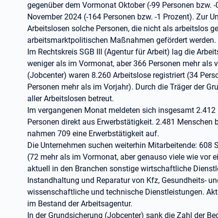
gegenüber dem Vormonat Oktober (-99 Personen bzw. -0
November 2024 (-164 Personen bzw. -1 Prozent). Zur U
Arbeitslosen solche Personen, die nicht als arbeitslos g
arbeitsmarktpolitischen Maßnahmen gefördert werden.
Im Rechtskreis SGB III (Agentur für Arbeit) lag die Arbe
weniger als im Vormonat, aber 366 Personen mehr als vo
(Jobcenter) waren 8.260 Arbeitslose registriert (34 Pe
Personen mehr als im Vorjahr). Durch die Träger der G
aller Arbeitslosen betreut.
Im vergangenen Monat meldeten sich insgesamt 2.412 
Personen direkt aus Erwerbstätigkeit. 2.481 Menschen b
nahmen 709 eine Erwerbstätigkeit auf.
Die Unternehmen suchen weiterhin Mitarbeitende: 608 
(72 mehr als im Vormonat, aber genauso viele wie vor ei
aktuell in den Branchen sonstige wirtschaftliche Diens
Instandhaltung und Reparatur von Kfz, Gesundheits- und
wissenschaftliche und technische Dienstleistungen. Aktu
im Bestand der Arbeitsagentur.
In der Grundsicherung (Jobcenter) sank die Zahl der B