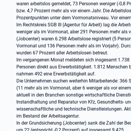
waren arbeitslos gemeldet, 73 Personen weniger (-0,8 P
bzw. 4,7 Prozent mehr als vor einem Jahr. Die Arbeitslo
Prozentpunkten unter dem Vormonatsniveau. Vor einem J
Im Rechtskreis SGB III (Agentur für Arbeit) lag die Arbe
weniger als im Vormonat, aber 291 Personen mehr als vo
(Jobcenter) waren 6.298 Arbeitslose registriert (5 Pers
Vormonat und 136 Personen mehr als im Vorjahr). Durch
wurden 67 Prozent aller Arbeitslosen betreut.
Im vergangenen Monat meldeten sich insgesamt 1.738 
Personen direkt aus Erwerbstätigkeit. 1.812 Menschen b
nahmen 492 eine Erwerbstätigkeit auf.
Die Unternehmen suchen weiterhin Mitarbeitende: 366 
(11 mehr als im Vormonat, aber 6 weniger als vor einem J
aktuell in den Branchen sonstige wirtschaftliche Diens
Instandhaltung und Reparatur von Kfz, Gesundheits- und
wissenschaftliche und technische Dienstleistungen. Aktu
im Bestand der Arbeitsagentur.
In der Grundsicherung (Jobcenter) sank die Zahl der B
um 22 (entspricht -0,2 Prozent) auf insgesamt 9.475.