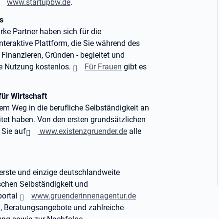
www.startupbw.de
.
s
arke Partner haben sich für die
eraktive Plattform, die Sie während des
Finanzieren, Gründen - begleitet und
die Nutzung kostenlos.
Für Frauen
gibt es
ür Wirtschaft
dem Weg in die berufliche Selbständigkeit an
eitet haben. Von den ersten grundsätzlichen
 Sie auf
www.existenzgruender.de
alle
erste und einzige deutschlandweite
schen Selbständigkeit und
portal
www.gruenderinnen
agentur.de
n, Beratungsangebote und zahlreiche