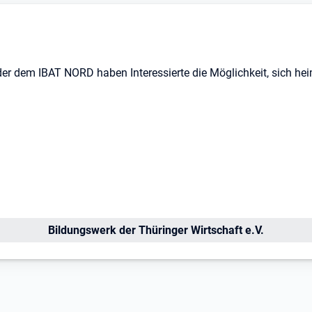
der dem IBAT NORD haben Interessierte die Möglichkeit, sich he
Öffnet in neuem Tab
Bildungswerk der Thüringer Wirtschaft e.V.