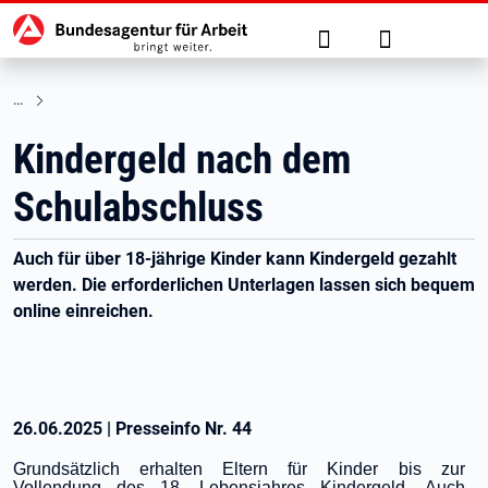
Hauptnavigation
zu den Hauptinhalten springen
Suche
Anmelden
Kindergeld nach dem
Schulabschluss
Auch für über 18-jährige Kinder kann Kindergeld gezahlt
werden. Die erforderlichen Unterlagen lassen sich bequem
online einreichen.
26.06.2025
|
Presseinfo Nr.
44
Grundsätzlich erhalten Eltern für Kinder bis zur
Vollendung des 18. Lebensjahres Kindergeld. Auch