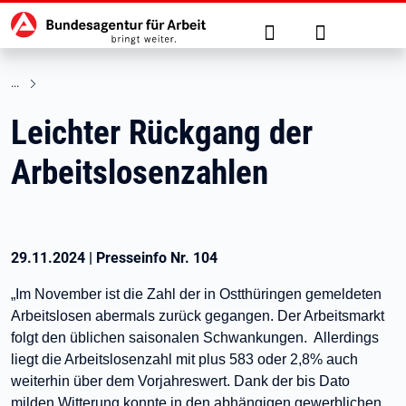
Hauptnavigation
zu den Hauptinhalten springen
Suche
Anmelden
Leichter Rückgang der
Arbeitslosenzahlen
29.11.2024
|
Presseinfo Nr.
104
„Im November ist die Zahl der in Ostthüringen gemeldeten
Arbeitslosen abermals zurück gegangen. Der Arbeitsmarkt
folgt den üblichen saisonalen Schwankungen. Allerdings
liegt die Arbeitslosenzahl mit plus 583 oder 2,8% auch
weiterhin über dem Vorjahreswert. Dank der bis Dato
milden Witterung konnte in den abhängigen gewerblichen