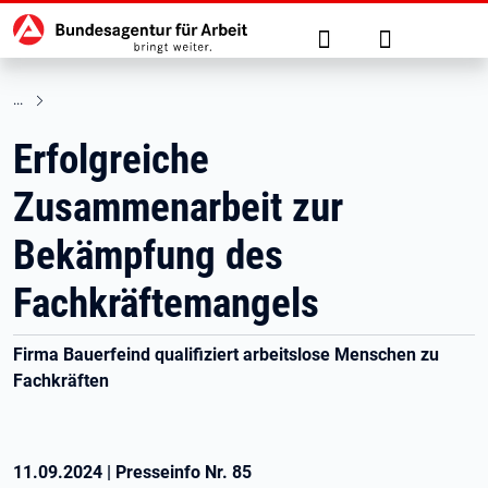
Hauptnavigation
zu den Hauptinhalten springen
Suche
Anmelden
Erfolgreiche
Zusammenarbeit zur
Bekämpfung des
Fachkräftemangels
Firma Bauerfeind qualifiziert arbeitslose Menschen zu
Fachkräften
11.09.2024
|
Presseinfo Nr.
85