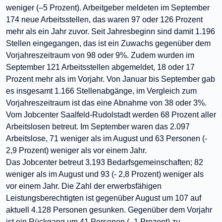
weniger (–5 Prozent). Arbeitgeber meldeten im September
174 neue Arbeitsstellen, das waren 97 oder 126 Prozent
mehr als ein Jahr zuvor. Seit Jahresbeginn sind damit 1.196
Stellen eingegangen, das ist ein Zuwachs gegenüber dem
Vorjahreszeitraum von 98 oder 9%. Zudem wurden im
September 121 Arbeitsstellen abgemeldet, 18 oder 17
Prozent mehr als im Vorjahr. Von Januar bis September gab
es insgesamt 1.166 Stellenabgänge, im Vergleich zum
Vorjahreszeitraum ist das eine Abnahme von 38 oder 3%.
Vom Jobcenter Saalfeld-Rudolstadt werden 68 Prozent aller
Arbeitslosen betreut. Im September waren das 2.097
Arbeitslose, 71 weniger als im August und 63 Personen (-
2,9 Prozent) weniger als vor einem Jahr.
Das Jobcenter betreut 3.193
Bedarfsgemeinschaften
; 82
weniger als im August und 93 (- 2,8 Prozent) weniger
als
vor einem Jahr.
Die Zahl der erwerbsfähigen
Leistungsberechtigten ist gegenüber August um 107 auf
aktuell 4.128 Personen gesunken. Gegenüber dem Vorjahr
ist ein Rückgang um 41 Personen (- 1 Prozent) zu