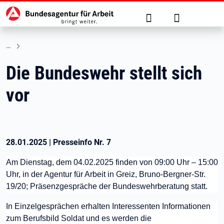
Hauptnavigation
zu den Hauptinhalten springen
Suche
Anmelden
Die Bundeswehr stellt sich
vor
28.01.2025
|
Presseinfo Nr.
7
Am Dienstag, dem 04.02.2025 finden von
09:00 Uhr – 15:00
Uhr,
i
n der Agentur für Arbeit in Greiz,
Bruno-Bergner-Str.
19/20;
Präsenzgespräche der Bundeswehrberatung statt.
In Einzelgesprächen erhalten Interessenten Informationen
zum Berufsbild Soldat und es werden die