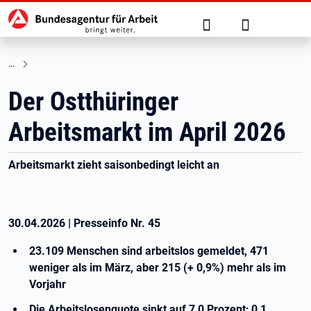
Hauptnavigation
zu den Hauptinhalten springen
Suche
Anmelden
Der Ostthüringer
Arbeitsmarkt im April 2026
Arbeitsmarkt zieht saisonbedingt leicht an
30.04.2026
|
Presseinfo Nr.
45
23.109 Menschen sind arbeitslos gemeldet, 471
weniger als im März, aber 215 (+ 0,9%) mehr als im
Vorjahr
Die Arbeitslosenquote sinkt auf 7,0 Prozent; 0,1