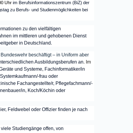
00 Uhr
im Berufsinformationszentrum (BiZ) der
ngstag zu Berufs- und Studienmöglichkeiten bei
rmationen zu den vielfältigen
hnen im mittleren und gehobenen Dienst
beitgeber in Deutschland.
 Bundeswehr beschäftigt – in Uniform aber
nterschiedlichen Ausbildungsberufen an
. Im
n Geräte und Systeme, Fachinformatiker/in
T-Systemkaufmann/-frau oder
inische Fachangestellte/r, Pflegefachmann/-
nnenbauer/in, Koch/Köchin oder
ier, Feldwebel oder Offizier finden je nach
 viele Studiengänge offen, von