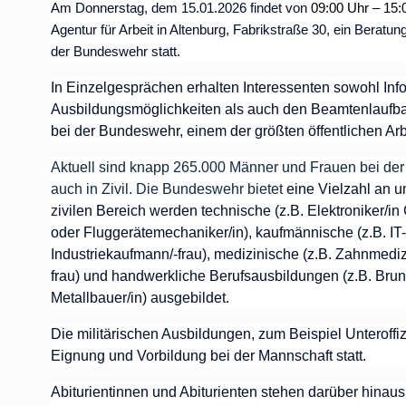
Am Donnerstag, dem 15.01.2026 findet von
09:00 Uhr – 15:
Agentur für Arbeit in Altenburg, Fabrikstraße 30, ein Beratu
der Bundeswehr statt.
In Einzelgesprächen erhalten Interessenten sowohl Info
Ausbildungsmöglichkeiten als auch den Beamtenlaufba
bei der Bundeswehr, einem der größten öffentlichen Ar
Aktuell sind knapp 265.000 Männer und Frauen bei der
auch in Zivil. Die Bundeswehr bietet
eine Vielzahl an u
z
ivilen Bereich werden technische (z.B. Elektroniker/i
oder Fluggerätemechaniker/in), kaufmännische (z.B. I
Industriekaufmann/-frau), medizinische (z.B. Zahnmediz
frau) und handwerkliche Berufsausbildungen (z.B. Bru
Metallbauer/in) ausgebildet.
Die militärischen Ausbildungen, zum Beispiel Unteroffiz
Eignung und Vorbildung bei der Mannschaft statt.
Abiturientinnen und Abiturienten stehen darüber hinaus